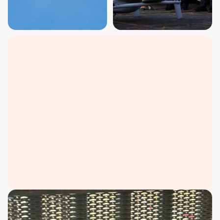
1
0
+
J
a
a
r
e
r
v
a
r
i
n
g
m
e
t
d
r
o
n
e
s