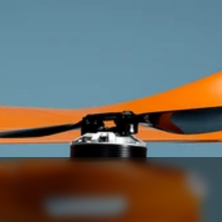
experienced we’re excited to discuss your 
plans.
Get In Touch