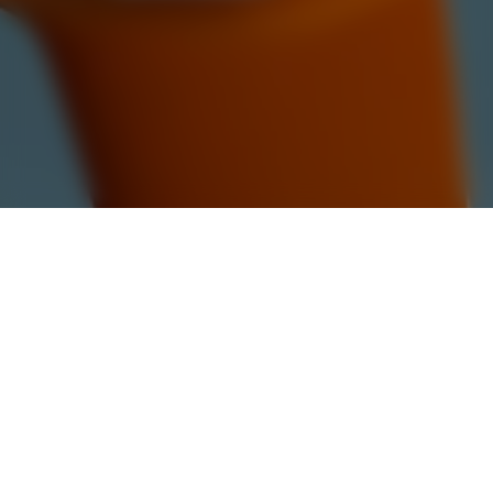
Contact
Privacy Policy
Company
Careers
Privacy Policy
Terms
Invest
Avy Defence
Nederlands