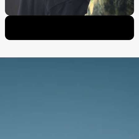
The sky awaits.
Whether you’re new to aviation or 